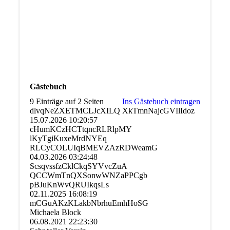
Gästebuch
9 Einträge auf 2 Seiten
Ins Gästebuch eintragen
dlvqNeZXETMCLJcXILQ XkTmnNajcGVIlIdoz
15.07.2026
10:20:57
cHumKCzHCTtqncRLRlpMY
lKyTgiKuxeMrdNYEq
RLCyCOLUIqBMEVZAzRDWeamG
04.03.2026
03:24:48
ScsqvssfzCklCkqSYVvcZuA
QCCWmTnQXSonwWNZaPPCgb
pBJuKnWvQRUIkqsLs
02.11.2025
16:08:19
mCGuAKzKLakbNbrhuEmhHoS­G
Michaela Block
06.08.2021
22:23:30