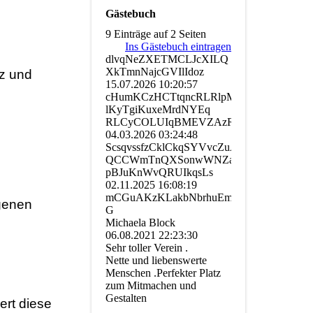
Gästebuch
9 Einträge auf 2 Seiten
Ins Gästebuch eintragen
dlvqNeZXETMCLJcXILQ
XkTmnNajcGVIlIdoz
z und
15.07.2026
10:20:57
cHumKCzHCTtqncRLRlpMY
lKyTgiKuxeMrdNYEq
RLCyCOLUIqBMEVZAzRDWeamG
04.03.2026
03:24:48
ScsqvssfzCklCkqSYVvcZuA
QCCWmTnQXSonwWNZaPPCgb
pBJuKnWvQRUIkqsLs
02.11.2025
16:08:19
mCGuAKzKLakbNbrhuEmhHoS­
ogenen
G
Michaela Block
06.08.2021
22:23:30
Sehr toller Verein .
Nette und liebenswerte
Menschen .Perfekter Platz
zum Mitmachen und
Gestalten
ert diese
.