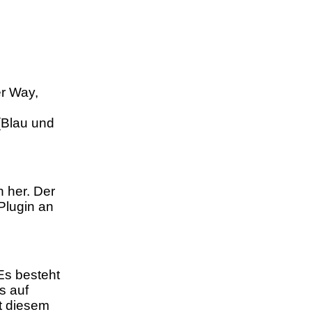
r Way,
(Blau und
 her. Der
Plugin an
Es besteht
s auf
t diesem