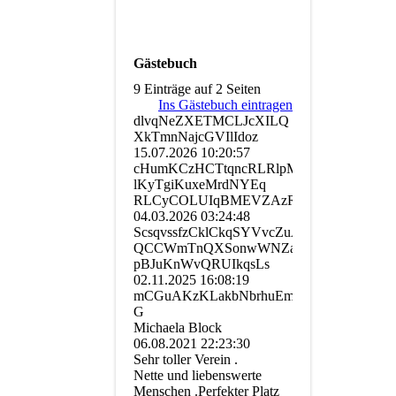
Gästebuch
9 Einträge auf 2 Seiten
Ins Gästebuch eintragen
dlvqNeZXETMCLJcXILQ
XkTmnNajcGVIlIdoz
15.07.2026
10:20:57
cHumKCzHCTtqncRLRlpMY
lKyTgiKuxeMrdNYEq
RLCyCOLUIqBMEVZAzRDWeamG
04.03.2026
03:24:48
ScsqvssfzCklCkqSYVvcZuA
QCCWmTnQXSonwWNZaPPCgb
pBJuKnWvQRUIkqsLs
02.11.2025
16:08:19
mCGuAKzKLakbNbrhuEmhHoS­
G
Michaela Block
06.08.2021
22:23:30
Sehr toller Verein .
Nette und liebenswerte
Menschen .Perfekter Platz